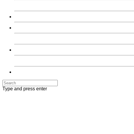
Врачи
Учебный центр
Цены
Цены
Отзывы
Отзывы
Контакты
Type and press enter