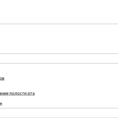
бов
ание полости рта
н